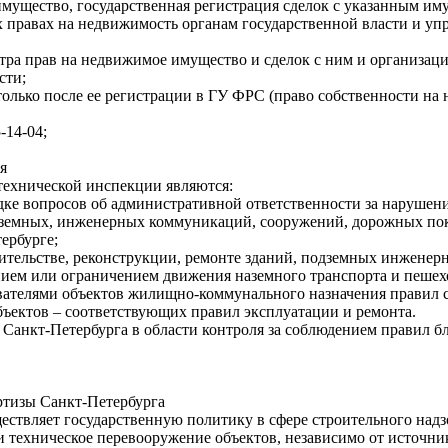
имущество, государственная регистрация сделок с указанным им
 правах на недвижимость органам государственной власти и уп
тра прав на недвижимое имущество и сделок с ним и организаци
сти;
олько после ее регистрации в ГУ ФРС (право собственности на
5-14-04;
я
технической инспекции являются:
ке вопросов об административной ответственности за нарушени
одземных, инженерных коммуникаций, сооружений, дорожных по
тербурге;
оительстве, реконструкции, ремонте зданий, подземных инженер
ием или ограничением движения наземного транспорта и пешех
вателями объектов жилищно-коммунального назначения правил с
ъектов – соответствующих правил эксплуатации и ремонта.
анкт-Петербурга в области контроля за соблюдением правил бла
ртизы Санкт-Петербурга
ествляет государственную политику в сфере строительного надз
 и техническое перевооружение объектов, независимо от источн