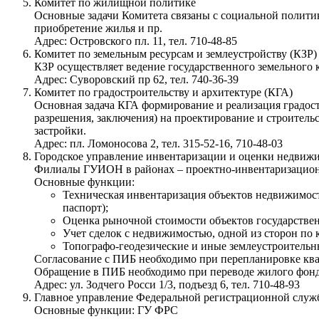
Комитет по жилищной политике
Основные задачи Комитета связаны с социальной полити
приобретение жилья и пр.
Адрес: Островского пл. 11, тел. 710-48-85
Комитет по земельным ресурсам и землеустройству (КЗР
КЗР осуществляет ведение государственного земельного 
Адрес: Суворовский пр 62, тел. 740-36-39
Комитет по градостроительству и архитектуре (КГА)
Основная задача КГА формирование и реализация градос
разрешения, заключения) на проектирование и строител
застройки.
Адрес: пл. Ломоносова 2, тел. 315-52-16, 710-48-03
Городское управление инвентаризации и оценки недви
Филиалы ГУИОН в районах – проектно-инвентаризаци
Основные функции:
Техническая инвентаризация объектов недвижимост
паспорт);
Оценка рыночной стоимости объектов государств
Учет сделок с недвижимостью, одной из сторон по
Топографо-геодезические и иные землеустроительны
Согласование с ПИБ необходимо при перепланировке кв
Обращение в ПИБ необходимо при переводе жилого фонд
Адрес: ул. Зодчего Росси 1/3, подъезд 6, тел. 710-48-93
Главное управление Федеральной регистрационной служ
Основные функции: ГУ ФРС