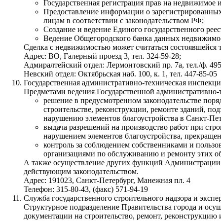
Государственная регистрация прав на недвижимое 
Предоставление информации о зарегистрированных
лицам в соответствии с законодательством РФ;
Создание и ведение Единого государственного реес
Ведение Общегородского банка данных недвижимо
Сделка с недвижимостью может считаться состоявшейся т
Адрес: ВО, Галерный проезд 3, тел. 324-59-28;
Адмиралтейский отдел: Лермонтовский пр. 7а, тел./ф. 49
Невский отдел: Октябрьская наб. 100, к. 1, тел. 447-85-05
Государственная административно-техническая инспекци
Предметами ведения Государственной административно-
решение в предусмотренном законодательстве поряд
строительстве, реконструкции, ремонте зданий, п
нарушению элементов благоустройства в Санкт-Пе
выдача разрешений на производство работ при стр
нарушением элементов благоустройства, прекращен
контроль за соблюдением собственниками и пользо
организациями по обслуживанию и ремонту этих об
А также осуществление других функций Администрации С
действующим законодательством.
Адрес: 191023, Санкт-Петербург, Манежная пл. 4
Телефон: 315-80-43, (факс) 571-94-19
Служба государственного строительного надзора и экспе
Структурное подразделение Правительства города и осущ
документации на строительство, ремонт, реконструкцию