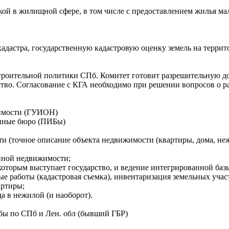
кой в жилищной сфере, в том числе с предоставлением жилья м
)
кадастра, государственную кадастровую оценку земель на терри
троительной политики СПб. Комитет готовит разрешительную д
ьство. Согласование с КГА необходимо при решении вопросов о 
жимости (ГУИОН)
онные бюро (ПИБы)
и (точное описание объекта недвижимости (квартиры, дома, не
енной недвижимости;
 которым выступает государство, и ведение интегрированной ба
е работы (кадастровая съемка), инвентаризация земельных учас
артиры;
а в нежилой (и наоборот).
бы по СПб и Лен. обл (бывший ГБР)