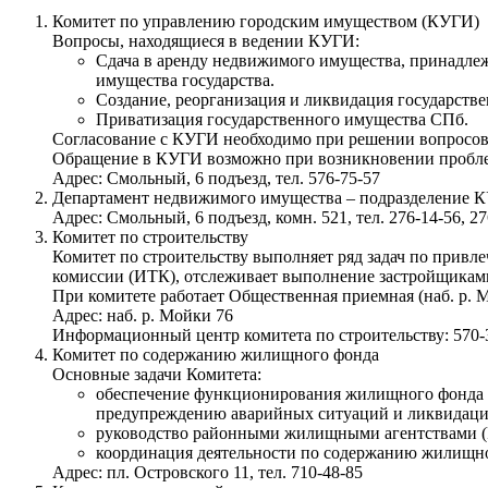
Комитет по управлению городским имуществом (КУГИ)
Вопросы, находящиеся в ведении КУГИ:
Сдача в аренду недвижимого имущества, принадлеж
имущества государства.
Создание, реорганизация и ликвидация государств
Приватизация государственного имущества СПб.
Согласование с КУГИ необходимо при решении вопросов 
Обращение в КУГИ возможно при возникновении пробле
Адрес: Смольный, 6 подъезд, тел. 576-75-57
Департамент недвижимого имущества – подразделение
Адрес: Смольный, 6 подъезд, комн. 521, тел. 276-14-56, 27
Комитет по строительству
Комитет по строительству выполняет ряд задач по прив
комиссии (ИТК), отслеживает выполнение застройщикам
При комитете работает Общественная приемная (наб. р. М
Адрес: наб. р. Мойки 76
Информационный центр комитета по строительству: 570-
Комитет по содержанию жилищного фонда
Основные задачи Комитета:
обеспечение функционирования жилищного фонда го
предупреждению аварийных ситуаций и ликвидации
руководство районными жилищными агентствами (
координация деятельности по содержанию жилищн
Адрес: пл. Островского 11, тел. 710-48-85