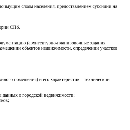
алоимущим слоям населения, предоставлением субсидий на
тории СПб.
окументацию (архитектурно-планировочные задания,
размещении объектов недвижимости, определении участков
жилого помещения) и его характеристик – технический
зы данных о городской недвижимости;
тков;